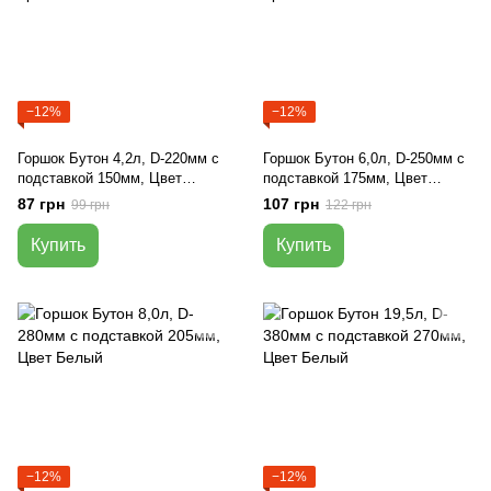
−12%
−12%
Горшок Бутон 4,2л, D-220мм с
Горшок Бутон 6,0л, D-250мм с
подставкой 150мм, Цвет
подставкой 175мм, Цвет
Белый
Белый
87 грн
107 грн
99 грн
122 грн
Купить
Купить
−12%
−12%