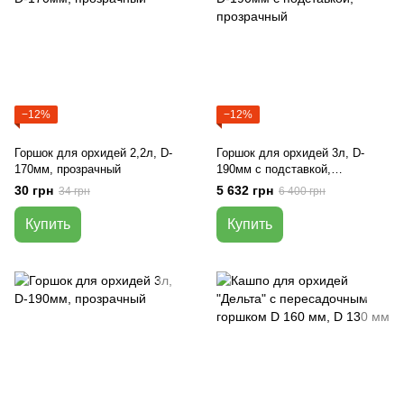
−12%
−12%
Горшок для орхидей 2,2л, D-
Горшок для орхидей 3л, D-
170мм, прозрачный
190мм с подставкой,
прозрачный
30 грн
5 632 грн
34 грн
6 400 грн
Купить
Купить