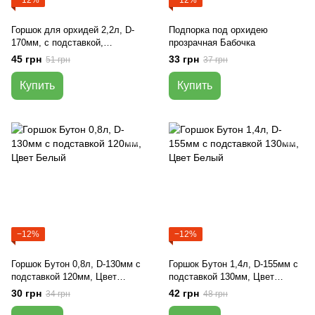
Горшок для орхидей 2,2л, D-
Подпорка под орхидею
170мм, с подставкой,
прозрачная Бабочка
прозрачный
45 грн
33 грн
51 грн
37 грн
Купить
Купить
−12%
−12%
Горшок Бутон 0,8л, D-130мм с
Горшок Бутон 1,4л, D-155мм с
подставкой 120мм, Цвет
подставкой 130мм, Цвет
Белый
Белый
30 грн
42 грн
34 грн
48 грн