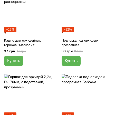
−12%
−12%
Кашпо для орхидейных
Подпорка под орхидею
горшков "Магнолия"
прозрачная
разноцветная
37 грн
33 грн
42 грн
37 грн
Купить
Купить
−12%
−12%