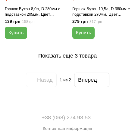
Горшок Бутон 8,0л, D-280мм с
Горшок Бутон 19,5л, D-380мм с
подставкой 205мм, Цвет
подставкой 270мм, Цвет
Белый
Белый
139 грн
279 грн
158 грн
317 грн
Купить
Купить
Показать еще 3 товара
Назад
Вперед
1
из 2
+38 (068) 274 93 53
Контактная информация