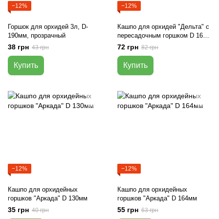
−12%
−12%
Горшок для орхидей 3л, D-
Кашпо для орхидей "Дельта" с
190мм, прозрачный
пересадочным горшком D 160
мм, D 130 мм
38 грн
72 грн
43 грн
82 грн
Купить
Купить
−12%
−12%
Кашпо для орхидейных
Кашпо для орхидейных
горшков "Аркада" D 130мм
горшков "Аркада" D 164мм
35 грн
55 грн
40 грн
63 грн