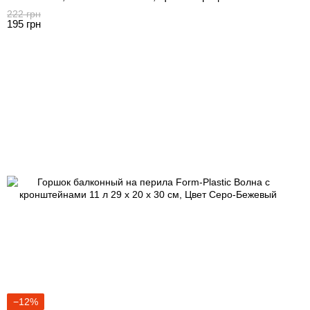
222 грн
195 грн
−12%