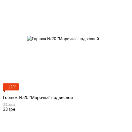
−12%
Горшок №20 "Маричка" подвесной
37 грн
33 грн