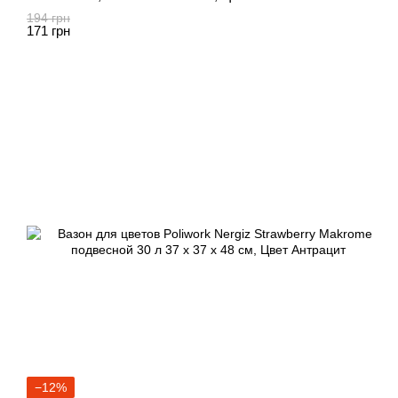
194 грн
171 грн
−12%