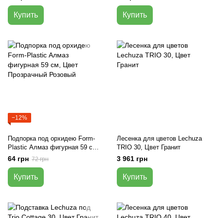
Купить
Купить
−12%
Подпорка под орхидею Form-
Лесенка для цветов Lechuza
Plastic Алмаз фигурная 59 см,
TRIO 30, Цвет Гранит
Цвет Прозрачный Розовый
64 грн
3 961 грн
72 грн
Купить
Купить