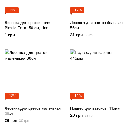
−12%
−12%
Лесенка для цветов Form-
Лесенка для цветов большая
Plastic Петит 50 см, Цвет
55см
Белый
1 грн
31 грн
35 грн
−12%
−12%
Лесенка для цветов маленькая
Подвес для вазонов, 445мм
38см
20 грн
23 грн
26 грн
30 грн