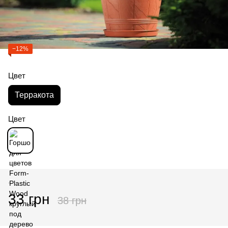
−12%
Цвет
Терракота
Цвет
-
33 грн
38 грн