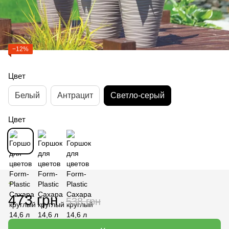
−12%
Цвет
Белый
Антрацит
Светло-серый
Цвет
+
473 грн
538 грн