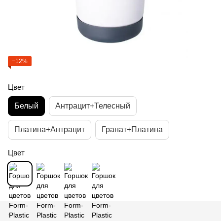
−12%
Цвет
Белый
Антрацит+Телесный
Платина+Антрацит
Гранат+Платина
Цвет
-