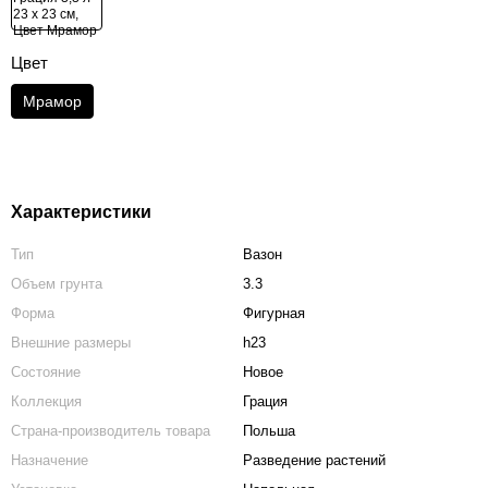
Цвет
Мрамор
Характеристики
Тип
Вазон
Объем грунта
3.3
Форма
Фигурная
Внешние размеры
h23
Состояние
Новое
Коллекция
Грация
Страна-производитель товара
Польша
Назначение
Разведение растений