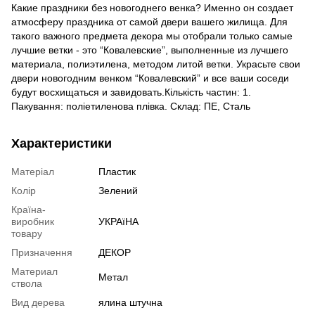
Какие праздники без новогоднего венка? Именно он создает
атмосферу праздника от самой двери вашего жилища. Для
такого важного предмета декора мы отобрали только самые
лучшие ветки - это “Ковалевские”, выполненные из лучшего
материала, полиэтилена, методом литой ветки. Украсьте свои
двери новогодним венком “Ковалевский” и все ваши соседи
будут восхищаться и завидовать.Кількість частин: 1.
Пакування: поліетиленова плівка. Склад: ПЕ, Сталь
Характеристики
Матеріал
Пластик
Колір
Зелений
Країна-
виробник
УКРАїНА
товару
Призначення
ДЕКОР
Материал
Метал
ствола
Вид дерева
ялина штучна