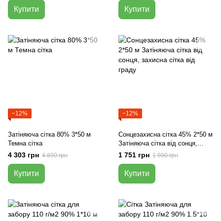
Купити
Купити
−12%
−12%
Затіняюча сітка 80% 3*50 м
Сонцезахисна сітка 45% 2*50 м
Темна сітка
Затіняюча сітка від сонця,
захисна сітка від граду
4 303 грн
1 751 грн
4 890 грн
1 990 грн
Купити
Купити