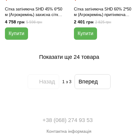
Сітка затіняюча SHD 45% 6*50
Сітка затіняюча SHD 60% 2*50
м (Агрокремінь) захисна сітка
м (Агрокремінь) притіняюча
від сонця
сітка
4 758 грн
2 401 грн
5 598 грн
2 825 грн
Купити
Купити
Показати ще 24 товара
Назад
Вперед
1
з 3
+38 (068) 274 93 53
Контактна інформація