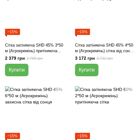
−15%
−15%
Сітка затіняюча SHD 45% 3*50
Сітка затіняюча SHD 45% 4*50
м (Агрокремінь) притіняюча
м (Агрокремінь) сітка від сонця
сітка
та граду
2 379 грн
3 172 грн
2 799 грн
3 732 грн
Купити
Купити
−15%
−15%