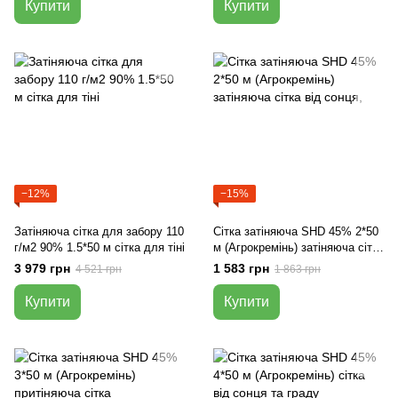
Купити
Купити
−12%
−15%
Затіняюча сітка для забору 110
Сітка затіняюча SHD 45% 2*50
г/м2 90% 1.5*50 м сітка для тіні
м (Агрокремінь) затіняюча сітка
від сонця,
3 979 грн
1 583 грн
4 521 грн
1 863 грн
Купити
Купити