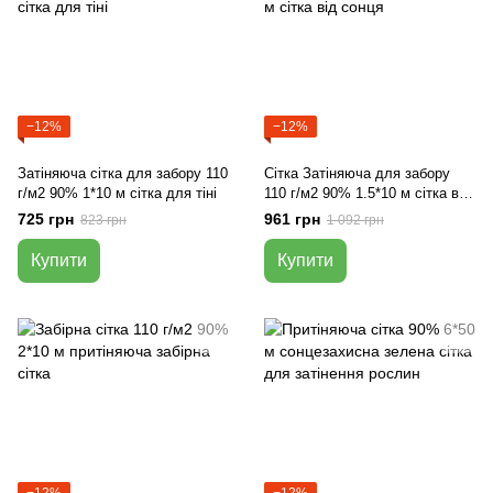
−12%
−12%
Затіняюча сітка для забору 110
Сітка Затіняюча для забору
г/м2 90% 1*10 м сітка для тіні
110 г/м2 90% 1.5*10 м сітка від
сонця
725 грн
961 грн
823 грн
1 092 грн
Купити
Купити
−12%
−12%