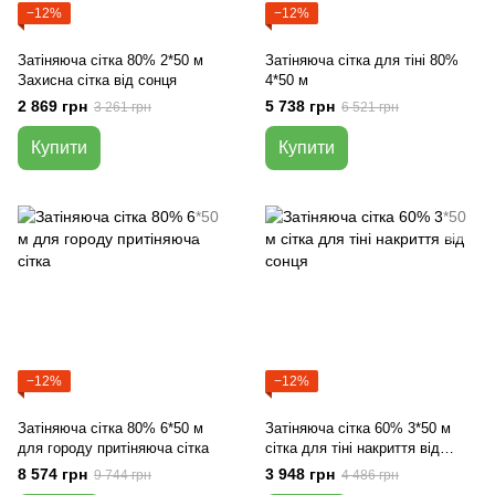
−12%
−12%
Затіняюча сітка 80% 2*50 м
Затіняюча сітка для тіні 80%
Захисна сітка від сонця
4*50 м
2 869 грн
5 738 грн
3 261 грн
6 521 грн
Купити
Купити
−12%
−12%
Затіняюча сітка 80% 6*50 м
Затіняюча сітка 60% 3*50 м
для городу притіняюча сітка
сітка для тіні накриття від
сонця
8 574 грн
3 948 грн
9 744 грн
4 486 грн