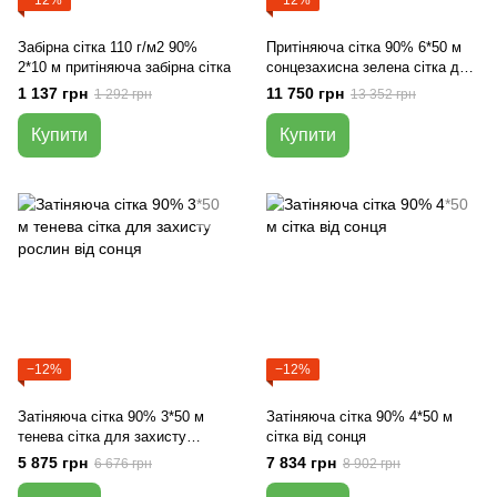
Забірна сітка 110 г/м2 90%
Притіняюча сітка 90% 6*50 м
2*10 м притіняюча забірна сітка
сонцезахисна зелена сітка для
затінення рослин
1 137 грн
11 750 грн
1 292 грн
13 352 грн
Купити
Купити
−12%
−12%
Затіняюча сітка 90% 3*50 м
Затіняюча сітка 90% 4*50 м
тенева сітка для захисту
сітка від сонця
рослин від сонця
5 875 грн
7 834 грн
6 676 грн
8 902 грн