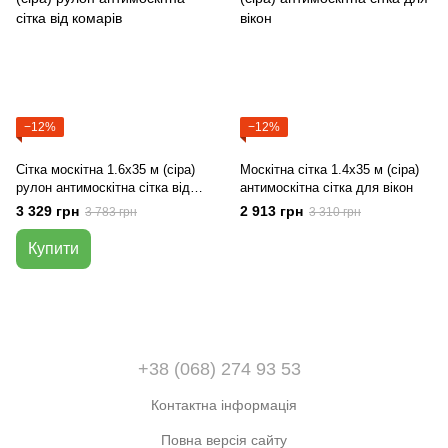
−12%
−12%
Сітка москітна 1.6х35 м (сіра)
Москітна сітка 1.4х35 м (сіра)
рулон антимоскітна сітка від
антимоскітна сітка для вікон
комарів
3 329 грн
2 913 грн
3 783 грн
3 310 грн
Купити
+38 (068) 274 93 53
Контактна інформація
Повна версія сайту