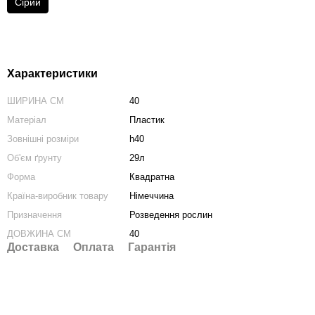
Сірий
Характеристики
ШИРИНА СМ
40
Матеріал
Пластик
Зовнішні розміри
h40
Об'єм ґрунту
29л
Форма
Квадратна
Країна-виробник товару
Німеччина
Призначення
Розведення рослин
ДОВЖИНА СМ
40
Доставка
Оплата
Гарантія