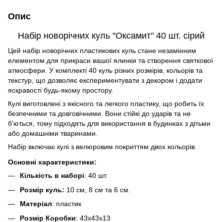
Опис
Набі
р новорічних куль "Оксамит" 40 шт. сірий
Цей набір новорічних пластикових куль стане незамінним
елементом для прикраси вашої ялинки та створення святкової
атмосфери. У комплекті 40 куль різних розмірів, кольорів та
текстур, що дозволяє експериментувати з декором і додати
яскравості будь-якому простору.
Кулі виготовлені з якісного та легкого пластику, що робить їх
безпечними та довговічними. Вони стійкі до ударів та не
б'ються, тому підходять для використання в будинках з дітьми
або домашніми тваринами.
Набір включає кулі з велюровим покриттям двох кольорів.
Основні характеристики:
Кількість в наборі
: 40 шт.
Розмір куль:
10 см, 8 см та 6 см.
Матеріал
: пластик
Розмір Коробки
: 43х43х13