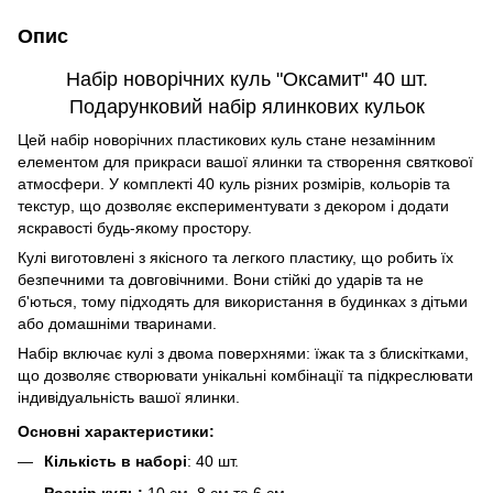
Опис
Набі
р новорічних куль "Оксамит" 40 шт.
Подарунковий набір ялинкових кульок
Цей набір новорічних пластикових куль стане незамінним
елементом для прикраси вашої ялинки та створення святкової
атмосфери. У комплекті 40 куль різних розмірів, кольорів та
текстур, що дозволяє експериментувати з декором і додати
яскравості будь-якому простору.
Кулі виготовлені з якісного та легкого пластику, що робить їх
безпечними та довговічними. Вони стійкі до ударів та не
б'ються, тому підходять для використання в будинках з дітьми
або домашніми тваринами.
Набір включає кулі з двома поверхнями: їжак та з блискітками,
що дозволяє створювати унікальні комбінації та підкреслювати
індивідуальність вашої ялинки.
Основні характеристики:
Кількість в наборі
: 40 шт.
Розмір куль:
10 см, 8 см та 6 см.