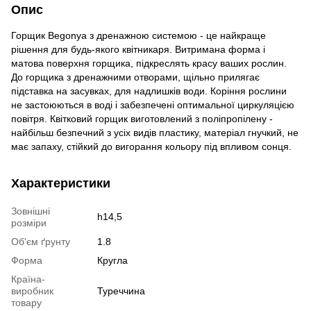
Опис
Горщик Begonya з дренажною системою - це найкраще
рішення для будь-якого квітникаря. Витримана форма і
матова поверхня горщика, підкреслять красу ваших рослин.
До горщика з дренажними отворами, щільно прилягає
підставка на засувках, для надлишків води. Коріння рослини
не застоюються в воді і забезпечені оптимальної циркуляцією
повітря. Квітковий горщик виготовлений з поліпропілену -
найбільш безпечний з усіх видів пластику, матеріал гнучкий, не
має запаху, стійкий до вигорання кольору під впливом сонця.
Характеристики
Зовнішні
h14,5
розміри
Об'єм ґрунту
1.8
Форма
Кругла
Країна-
виробник
Туреччина
товару