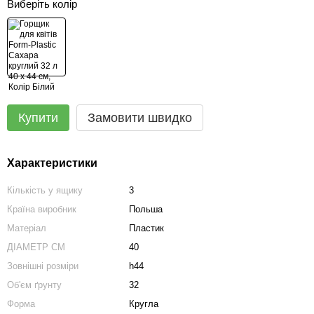
Виберіть колір
Купити
Замовити швидко
Характеристики
Кількість у ящику
3
Країна виробник
Польша
Матеріал
Пластик
ДІАМЕТР СМ
40
Зовнішні розміри
h44
Об'єм ґрунту
32
Форма
Кругла