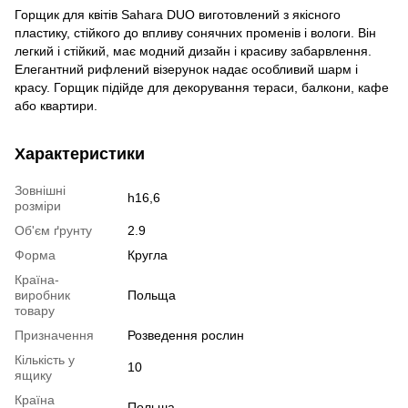
Горщик для квітів Sahara DUO виготовлений з якісного
пластику, стійкого до впливу сонячних променів і вологи. Він
легкий і стійкий, має модний дизайн і красиву забарвлення.
Елегантний рифлений візерунок надає особливий шарм і
красу. Горщик підійде для декорування тераси, балкони, кафе
або квартири.
Характеристики
Зовнішні
h16,6
розміри
Об'єм ґрунту
2.9
Форма
Кругла
Країна-
виробник
Польща
товару
Призначення
Розведення рослин
Кількість у
10
ящику
Країна
Польша