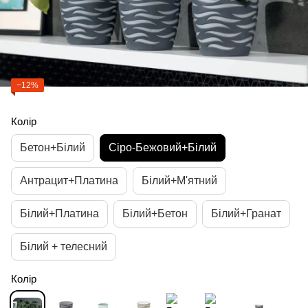
−12%
Колір
Бетон+Білий
Сіро-Бежовий+Білий
Антрацит+Платина
Білий+М'ятний
Білий+Платина
Білий+Бетон
Білий+Гранат
Білий + телесний
Колір