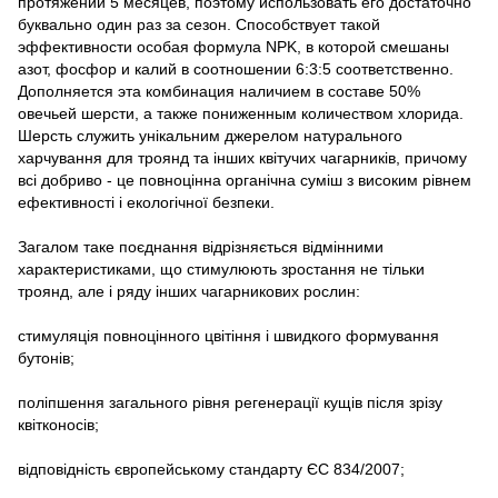
протяжении 5 месяцев, поэтому использовать его достаточно
буквально один раз за сезон. Способствует такой
эффективности особая формула NPK, в которой смешаны
азот, фосфор и калий в соотношении 6:3:5 соответственно.
Дополняется эта комбинация наличием в составе 50%
овечьей шерсти, а также пониженным количеством хлорида.
Шерсть служить унікальним джерелом натурального
харчування для троянд та інших квітучих чагарників, причому
всі добриво - це повноцінна органічна суміш з високим рівнем
ефективності і екологічної безпеки.
Загалом таке поєднання відрізняється відмінними
характеристиками, що стимулюють зростання не тільки
троянд, але і ряду інших чагарникових рослин:
стимуляція повноцінного цвітіння і швидкого формування
бутонів;
поліпшення загального рівня регенерації кущів після зрізу
квітконосів;
відповідність європейському стандарту ЄС 834/2007;