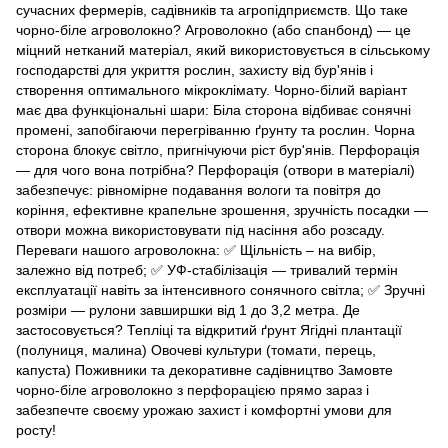
сучасних фермерів, садівників та агропідприємств. Що таке
чорно-біле агроволокно? Агроволокно (або спанбонд) — це
міцний нетканий матеріал, який використовується в сільському
господарстві для укриття рослин, захисту від бур'янів і
створення оптимального мікроклімату. Чорно-білий варіант
має два функціональні шари: Біла сторона відбиває сонячні
промені, запобігаючи перегріванню ґрунту та рослин. Чорна
сторона блокує світло, пригнічуючи ріст бур'янів. Перфорація
— для чого вона потрібна? Перфорація (отвори в матеріалі)
забезпечує: рівномірне подавання вологи та повітря до
коріння, ефективне крапельне зрошення, зручність посадки —
отвори можна використовувати під насіння або розсаду.
Переваги нашого агроволокна: ✅ Щільність – на вибір,
залежно від потреб; ✅ УФ-стабілізація — тривалий термін
експлуатації навіть за інтенсивного сонячного світла; ✅ Зручні
розміри — рулони завширшки від 1 до 3,2 метра. Де
застосовується? Тепліці та відкритий ґрунт Ягідні плантації
(полуниця, малина) Овочеві культури (томати, перець,
капуста) Поживники та декоративне садівництво Замовте
чорно-біле агроволокно з перфорацією прямо зараз і
забезпечте своєму урожаю захист і комфортні умови для
росту!