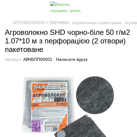
АГРОВОЛОКНО І ПАРНИКИ
Агроволокно пакетоване
Агров
Агроволокно SHD чорно-біле 50 г/м2
1.07*10 м з перфорацією (2 отвори)
пакетоване
Артикул:
АВЧБПП00001
Написати відгук