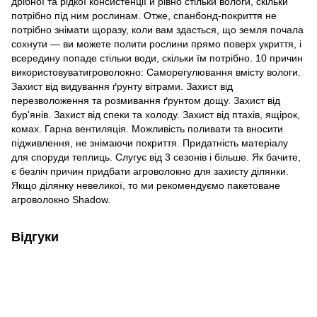
дрібної та рідкої консистенції й рівно стільки вологи, скільки
потрібно під ним рослинам. Отже, спанбонд-покриття не
потрібно знімати щоразу, коли вам здасться, що земля почала
сохнути — ви можете полити рослини прямо поверх укриття, і
всередину попаде стільки води, скільки їм потрібно. 10 причин
використовуватигроволокно: Саморегулювання вмісту вологи.
Захист від видування ґрунту вітрами. Захист від
перезволоження та розмивання ґрунтом дощу. Захист від
бур'янів. Захист від спеки та холоду. Захист від птахів, ящірок,
комах. Гарна вентиляція. Можливість поливати та вносити
підживлення, не знімаючи покриття. Придатність матеріалу
для споруди теплиць. Слугує від 3 сезонів і більше. Як бачите,
є безліч причин придбати агроволокно для захисту ділянки.
Якщо ділянку невеликої, то ми рекомендуємо пакетоване
агроволокно Shadow.
Відгуки