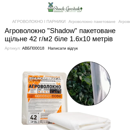
АГРОВОЛОКНО І ПАРНИКИ
Агроволокно пакетоване
Агров
Агроволокно "Shadow" пакетоване
щільне 42 г/м2 біле 1.6х10 метрів
Артикул:
АВБП00018
Написати відгук