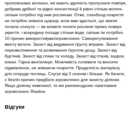
пропіленових волокон, які мають здатність пропускати повітря,
добрива дрібної та рідкої консистенції й рівно стільки вологи,
скільки потрібно під ним рослинам. Отже, спанбонд-покриття
не потрібно знімати щоразу, коли вам здасться, що земля
почала сохнути — ви можете полити рослини прямо поверх
укриття, і всередину попаде стільки води, скільки їм потрібно.
10 причин використовуватигроволокно: Саморегулювання
вмісту вологи. Захист від видування ґрунту вітрами. Захист від
перезволоження та розмивання ґрунтом дощу. Захист від
бур'янів. Захист від спеки та холоду. Захист від птахів, ящірок,
комах. Гарна вентиляція. Можливість поливати та вносити
підживлення, не знімаючи покриття. Придатність матеріалу
для споруди теплиць. Слугує від 3 сезонів і більше. Як бачите,
є безліч причин придбати агроволокно для захисту ділянки.
Якщо ділянку невеликої, то ми рекомендуємо пакетоване
агроволокно Shadow.
Відгуки