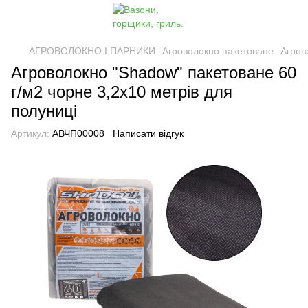
АГРОВОЛОКНО І ПАРНИКИ
Агроволокно пакетоване
Агров
Агроволокно "Shadow" пакетоване 60
г/м2 чорне 3,2х10 метрів для
полуниці
Артикул:
АВЧП00008
Написати відгук