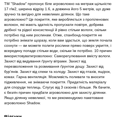
ТМ "Shadow" пропонує біле агроволокно на метраж щільністю
17 г/м2, ширина відрізу 1.6, а довжина його 5 метрів, що дуже
зручно та вигідно для невеликих ділянок. Що таке
агроволокно? Це покриття, яке виробляється з пропіленових
волокон, які мають здатність пропускати повітря, добрива
дрібної та рідкої консистенції й рівно стільки вологи, скільки
потрібно під ним рослинам. Отже, спанбонд-покриття не
потрібно знімати щоразу, коли вам здасться, що земля почала
сохнути — ви можете полити рослини прямо поверх укриття, і
всередину попаде стільки води, скільки їм потрібно. 10 причин
використовуватигроволокно: Саморегулювання вмісту вологи.
Захист від видування ґрунту вітрами. Захист від
перезволоження та розмивання ґрунтом дощу. Захист від
бур'янів. Захист від спеки та холоду. Захист від птахів, ящірок,
комах. Гарна вентиляція. Можливість поливати та вносити
підживлення, не знімаючи покриття. Придатність матеріалу
для споруди теплиць. Слугує від 3 сезонів і більше. Як бачите,
є безліч причин придбати агроволокно для захисту ділянки.
Якщо ділянку невеликої, то ми рекомендуємо пакетоване
агроволокно Shadow.
Відгуки