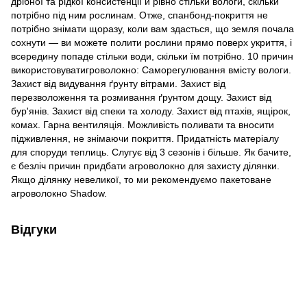
дрібної та рідкої консистенції й рівно стільки вологи, скільки
потрібно під ним рослинам. Отже, спанбонд-покриття не
потрібно знімати щоразу, коли вам здасться, що земля почала
сохнути — ви можете полити рослини прямо поверх укриття, і
всередину попаде стільки води, скільки їм потрібно. 10 причин
використовуватигроволокно: Саморегулювання вмісту вологи.
Захист від видування ґрунту вітрами. Захист від
перезволоження та розмивання ґрунтом дощу. Захист від
бур'янів. Захист від спеки та холоду. Захист від птахів, ящірок,
комах. Гарна вентиляція. Можливість поливати та вносити
підживлення, не знімаючи покриття. Придатність матеріалу
для споруди теплиць. Слугує від 3 сезонів і більше. Як бачите,
є безліч причин придбати агроволокно для захисту ділянки.
Якщо ділянку невеликої, то ми рекомендуємо пакетоване
агроволокно Shadow.
Відгуки