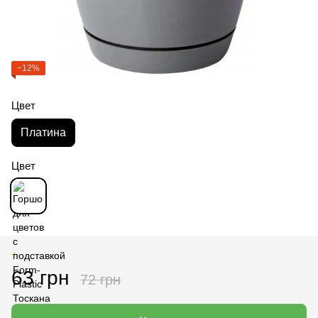
−12%
Цвет
Платина
Цвет
+
63 грн
72 грн