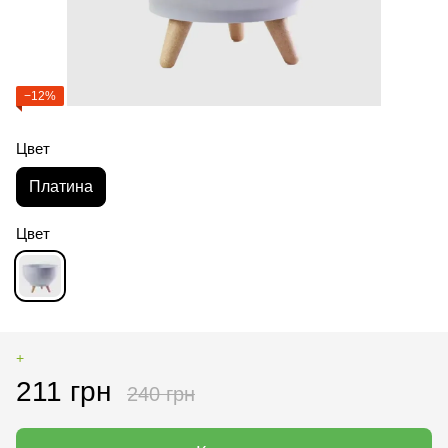
−12%
Цвет
Платина
Цвет
+
211 грн
240 грн