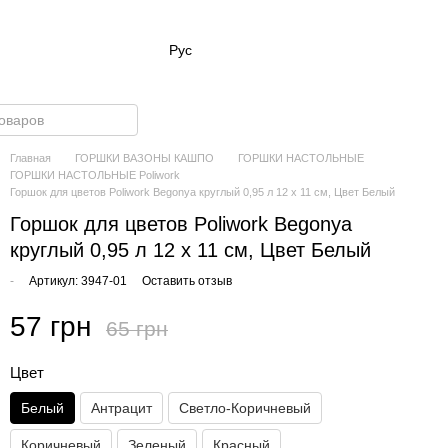
Рус
Главная
ГОРШКИ ВАЗОНЫ КАШПО
ГОРШКИ НАСТОЛЬНЫЕ
ГОРШКИ НАСТОЛЬНЫЕ Poliwork
Горшок для цветов Рoliwork Begonya круглый 0,95 л 12 x 11 см, Цвет Белый
Горшок для цветов Рoliwork Begonya
круглый 0,95 л 12 x 11 см, Цвет Белый
-
Артикул: 3947-01
Оставить отзыв
57 грн
65 грн
Цвет
Белый
Антрацит
Cветло-Коричневый
Коричневый
Зеленый
Красный