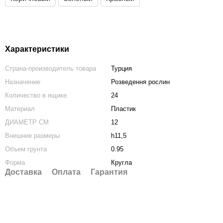
Характеристики
Страна-производитель товара
Турция
Назначение
Розведення рослин
Количество в ящике.
24
Материал
Пластик
ДИАМЕТР СМ
12
Внешние размеры
h11,5
Объем грунта
0.95
Форма
Кругла
Доставка
Оплата
Гарантия