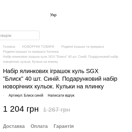
Укр
Головна
НОВОРІЧНІ ТОВАРИ
Різдвяні іграшки та прикраси
Різдвяні іграшки та прикраси Хатинка
Набір ялинкових іграшок куль SGX "Блиск" 40 шт. Синій. Подарунковий набір
новорічних кульок. Кульки на ялинку
Набір ялинкових іграшок куль SGX
"Блиск" 40 шт. Синій. Подарунковий набір
новорічних кульок. Кульки на ялинку
-
Артикул: Блиск синій
Написати відгук
1 204 грн
1 267 грн
Доставка
Оплата
Гарантія