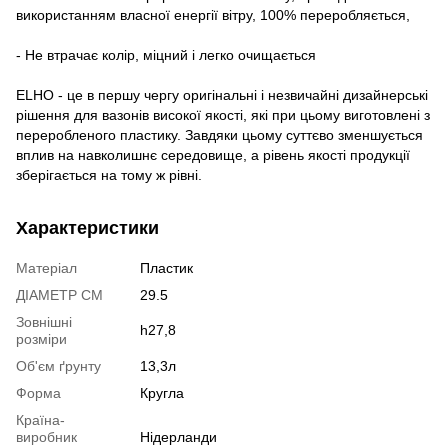
використанням власної енергії вітру, 100% переробляється,
- Не втрачає колір, міцний і легко очищається
ELHO - це в першу чергу оригінальні і незвичайні дизайнерські
рішення для вазонів високої якості, які при цьому виготовлені з
переробленого пластику. Завдяки цьому суттєво зменшується
вплив на навколишнє середовище, а рівень якості продукції
зберігається на тому ж рівні.
Характеристики
Матеріал
Пластик
ДІАМЕТР СМ
29.5
Зовнішні
h27,8
розміри
Об'єм ґрунту
13,3л
Форма
Кругла
Країна-
виробник
Нідерланди