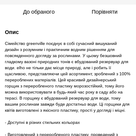
До обраного
Порівняти
Опис
Сімейство greenville поєднує в собі сучасний вишуканий
дизайн з розумним і практичним водним рішенням для
повсякденного догляду за рослинами. У цьому безшовний
гладкому вазоні природних тонів є вбудований резервуар для
води. elho не тільки дає місце природі, але і робить її
щасливою, представляючи цей асортимент, зроблений з 100%
перероблених матеріалів. Цей красивий дизайнерський
горщик з переробленого пластику морозостійкий, тому його
можна використовувати в будь-який час року в саду або на
терасі. В горщику є вбудований резервуар для води, тому
вашим рослинам завжди буде достатньо води. Ці горщики для
квітів виготовлені з якісного пластику, прості у догляді і міцні.
- Доступні в різних стильних кольорах
- Виготовлений з переробленого пластику, проведений з